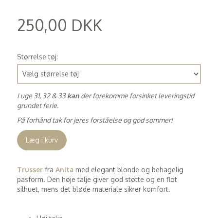
250,00 DKK
(
200,00 DKK
)
Størrelse tøj:
I uge 31, 32 & 33
kan
der forekomme forsinket leveringstid
grundet ferie.
På forhånd tak for jeres forståelse og god sommer!
Læg i kurv
Trusser
fra
Anita
med elegant blonde og behagelig
pasform. Den høje talje giver god støtte og en flot
silhuet, mens det bløde materiale sikrer komfort.