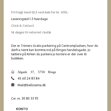
Fri fragt med GLS ved køb for kr. 400,-
Leveringstid 1-3 hverdage
Click & Collect
14 dages fri returret i butik
Der er 3 timers Gratis parkering på Centrumpladsen, hvor du
derfra nemt kan komme ind på Ringes handelsgade. Jo
tættere på Kirken du parkere jo kortere er der over til
butikken.
Algade 37, 5750 Ringe
45 60 24 83 84
Mail@bellissima.dk
Cvr. nr. 30 85 33 93
KONTO