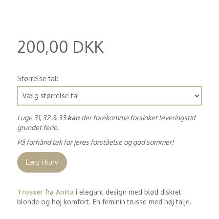
200,00 DKK
(
160,00 DKK
)
Størrelse tal:
I uge 31, 32 & 33
kan
der forekomme forsinket leveringstid
grundet ferie.
På forhånd tak for jeres forståelse og god sommer!
Læg i kurv
Trusser
fra
Anita
i elegant design med blød diskret
blonde og høj komfort. En feminin trusse med høj talje.