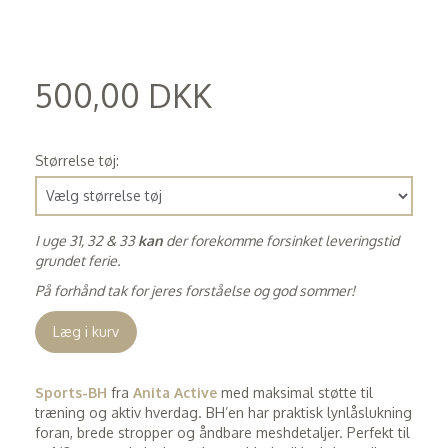
500,00 DKK
(
400,00 DKK
)
Størrelse tøj:
I uge 31, 32 & 33
kan
der forekomme forsinket leveringstid
grundet ferie.
På forhånd tak for jeres forståelse og god sommer!
Læg i kurv
Sports-BH
fra
Anita Active
med maksimal støtte til
træning og aktiv hverdag. BH’en har praktisk lynlåslukning
foran, brede stropper og åndbare meshdetaljer. Perfekt til