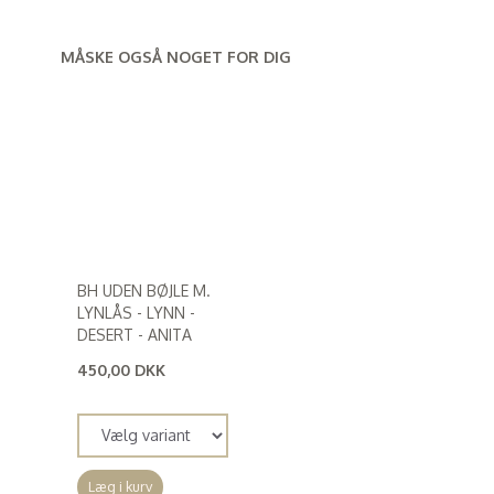
MÅSKE OGSÅ NOGET FOR DIG
BH UDEN BØJLE M.
LYNLÅS - LYNN -
DESERT - ANITA
450,00 DKK
(
360,00 DKK
)
Læg i kurv