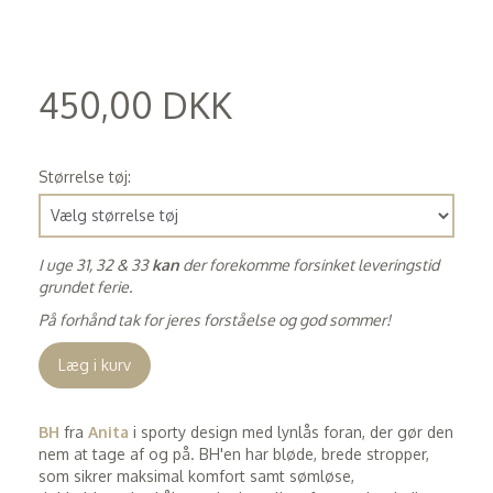
450,00 DKK
(
360,00 DKK
)
Størrelse tøj:
I uge 31, 32 & 33
kan
der forekomme forsinket leveringstid
grundet ferie.
På forhånd tak for jeres forståelse og god sommer!
Læg i kurv
BH
fra
Anita
i sporty design med lynlås foran, der gør den
nem at tage af og på. BH'en har bløde, brede stropper,
som sikrer maksimal komfort samt sømløse,