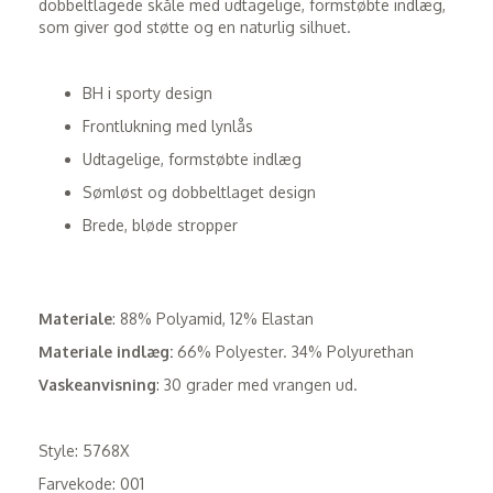
dobbeltlagede skåle med udtagelige, formstøbte indlæg,
som giver god støtte og en naturlig silhuet.
BH i sporty design
Frontlukning med lynlås
Udtagelige, formstøbte indlæg
Sømløst og dobbeltlaget design
Brede, bløde stropper
Materiale
: 88% Polyamid, 12% Elastan
Materiale indlæg:
66% Polyester. 34% Polyurethan
Vaskeanvisning
: 30 grader med vrangen ud.
Style: 5768X
Farvekode: 001