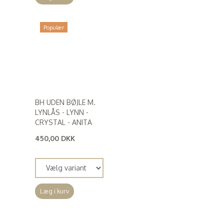
Populær
BH UDEN BØJLE M.
LYNLÅS - LYNN -
CRYSTAL - ANITA
450,00 DKK
(
360,00 DKK
)
Læg i kurv