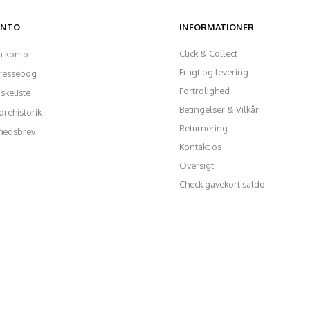
ONTO
INFORMATIONER
Click & Collect
n konto
Fragt og levering
ressebog
Fortrolighed
skeliste
Betingelser & Vilkår
rehistorik
Returnering
hedsbrev
Kontakt os
Oversigt
Check gavekort saldo