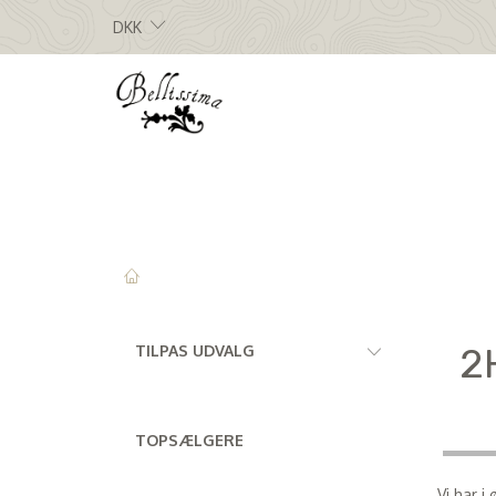
DKK
Skifte
2
TILPAS UDVALG
filter
TOPSÆLGERE
Vi har i