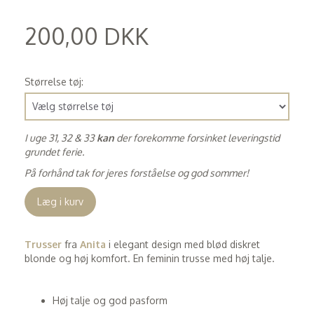
200,00 DKK
(
160,00 DKK
)
Størrelse tøj:
I uge 31, 32 & 33
kan
der forekomme forsinket leveringstid
grundet ferie.
På forhånd tak for jeres forståelse og god sommer!
Læg i kurv
Trusser
fra
Anita
i elegant design med blød diskret
blonde og høj komfort. En feminin trusse med høj talje.
Høj talje og god pasform