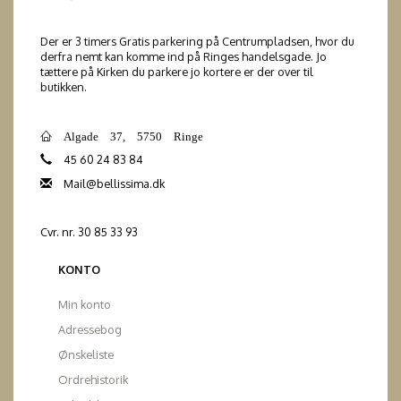
Der er 3 timers Gratis parkering på Centrumpladsen, hvor du
derfra nemt kan komme ind på Ringes handelsgade. Jo
tættere på Kirken du parkere jo kortere er der over til
butikken.
Algade 37, 5750 Ringe
45 60 24 83 84
Mail@bellissima.dk
Cvr. nr. 30 85 33 93
KONTO
Min konto
Adressebog
Ønskeliste
Ordrehistorik