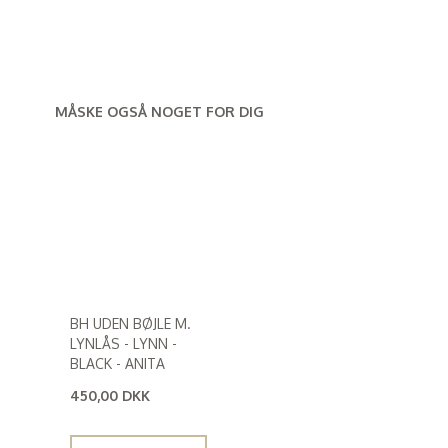
MÅSKE OGSÅ NOGET FOR DIG
BH UDEN BØJLE M.
LYNLÅS - LYNN -
BLACK - ANITA
450,00 DKK
(
360,00 DKK
)