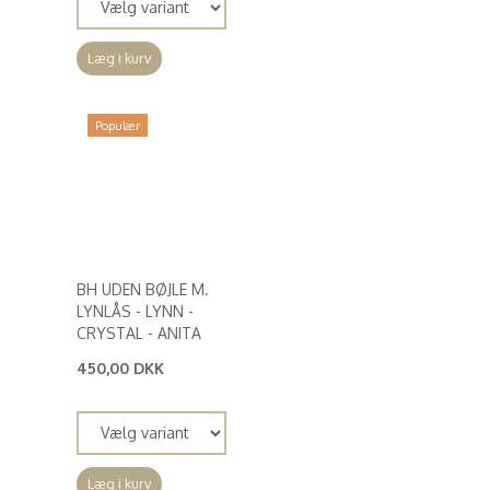
Læg i kurv
Populær
BH UDEN BØJLE M.
LYNLÅS - LYNN -
CRYSTAL - ANITA
450,00 DKK
(
360,00 DKK
)
Læg i kurv