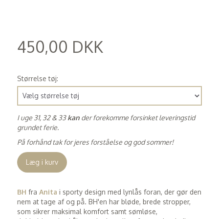
450,00 DKK
(
360,00 DKK
)
Størrelse tøj:
I uge 31, 32 & 33
kan
der forekomme forsinket leveringstid
grundet ferie.
På forhånd tak for jeres forståelse og god sommer!
Læg i kurv
BH
fra
Anita
i sporty design med lynlås foran, der gør den
nem at tage af og på. BH'en har bløde, brede stropper,
som sikrer maksimal komfort samt sømløse,