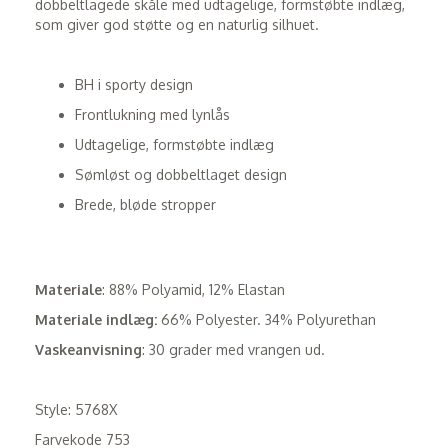
dobbeltlagede skåle med udtagelige, formstøbte indlæg,
som giver god støtte og en naturlig silhuet.
BH i sporty design
Frontlukning med lynlås
Udtagelige, formstøbte indlæg
Sømløst og dobbeltlaget design
Brede, bløde stropper
Materiale
: 88% Polyamid, 12% Elastan
Materiale indlæg:
66% Polyester. 34% Polyurethan
Vaskeanvisning
: 30 grader med vrangen ud.
Style: 5768X
Farvekode 753