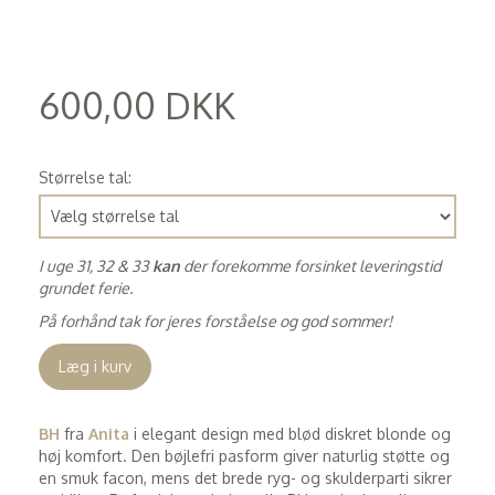
600,00 DKK
(
480,00 DKK
)
Størrelse tal:
I uge 31, 32 & 33
kan
der forekomme forsinket leveringstid
grundet ferie.
På forhånd tak for jeres forståelse og god sommer!
Læg i kurv
BH
fra
Anita
i elegant design med blød diskret blonde og
høj komfort. Den bøjlefri pasform giver naturlig støtte og
en smuk facon, mens det brede ryg- og skulderparti sikrer