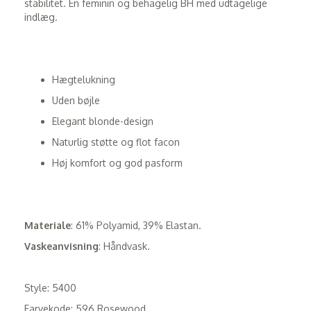
stabilitet. En feminin og behagelig BH med udtagelige
indlæg.
Hægtelukning
Uden bøjle
Elegant blonde-design
Naturlig støtte og flot facon
Høj komfort og god pasform
Materiale
: 61% Polyamid, 39% Elastan.
Vaskeanvisning
: Håndvask.
Style: 5400
Farvekode: 596 Rosewood