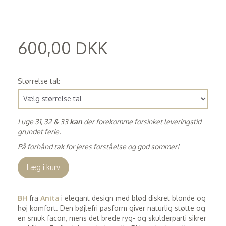
600,00 DKK
(
480,00 DKK
)
Størrelse tal:
I uge 31, 32 & 33
kan
der forekomme forsinket leveringstid
grundet ferie.
På forhånd tak for jeres forståelse og god sommer!
Læg i kurv
BH
fra
Anita
i elegant design med blød diskret blonde og
høj komfort. Den bøjlefri pasform giver naturlig støtte og
en smuk facon, mens det brede ryg- og skulderparti sikrer