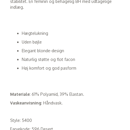
stabilitet. En feminin og behagelig BH med udtagelige
indlæg.
Hægtelukning
Uden bøjle
Elegant blonde-design
Naturlig støtte og flot facon
Høj komfort og god pasform
Materiale
: 61% Polyamid, 39% Elastan.
Vaskeanvisning
: Håndvask.
Style: 5400
Farvekode: 596 Desert