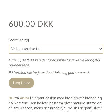
600,00 DKK
(
480,00 DKK
)
Størrelse tøj:
I uge 31, 32 & 33
kan
der forekomme forsinket leveringstid
grundet ferie.
På forhånd tak for jeres forståelse og god sommer!
Læg i kurv
BH
fra
Anita
i elegant design med blød diskret blonde og
høj komfort. Den bøjlefri pasform giver naturlig støtte og
en smuk facon, mens det brede ryg- og skulderparti sikrer